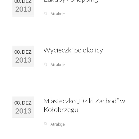
OFERTA
08. DEZ.
2013
CAMPING
📁
Atrakcje
CAMPINGPLAN
ATRAKCJE
Wycieczki po okolicy
SERWIS
08. DEZ.
2013
GALERIA
📁
Atrakcje
LOKALIZACJA
ZAPYTANIE O REZERWACJE
Miasteczko „Dziki Zachód” w
DANE FIRMOWE
08. DEZ.
Kołobrzegu
2013
KONTAKT
📁
Atrakcje