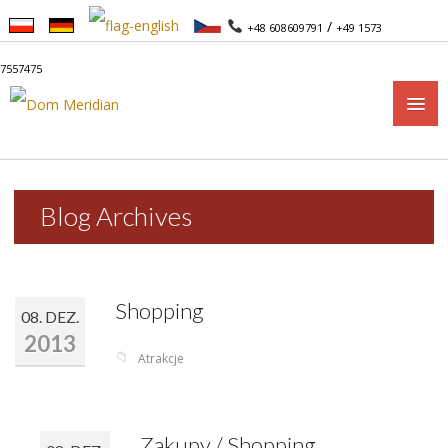
/
+48 608609791
+49 1573
7557475
START
Blog Archives
APARTAMENTY
APARTAMENTY 1-POKOJOWE
Shopping
08. DEZ.
APARTAMENTY 2-POKOJOWE
2013
📁
Atrakcje
CENNIK
CENNIK
Zakupy / Shopping