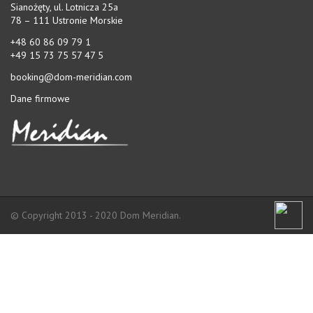
OFERTA
Sianożęty, ul. Lotnicza 25a
78 – 111 Ustronie Morskie
CAMPING
+48 60 86 09 79 1
+49 15 73 75 57 47 5
CAMPINGPLAN
booking@dom-meridian.com
ATRAKCJE
Dane firmowe
SERWIS
GALERIA
LOKALIZACJA
ZAPYTANIE O REZERWACJE
© Copyright 2013 - 2020 Dom Meridian.
DANE FIRMOWE
KONTAKT