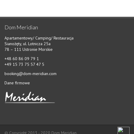
OFERTA
CAMPING
CAMPINGPLAN
Dom Meridian
ATRAKCJE
Apartamentowy/ Camping/ Restauracja
Sianożęty, ul. Lotnicza 25a
SERWIS
78 – 111 Ustronie Morskie
+48 60 86 09 79 1
GALERIA
+49 15 73 75 57 47 5
LOKALIZACJA
booking@dom-meridian.com
Dane firmowe
ZAPYTANIE O REZERWACJE
DANE FIRMOWE
KONTAKT
© Copyright 2013 - 2020 Dom Meridian.