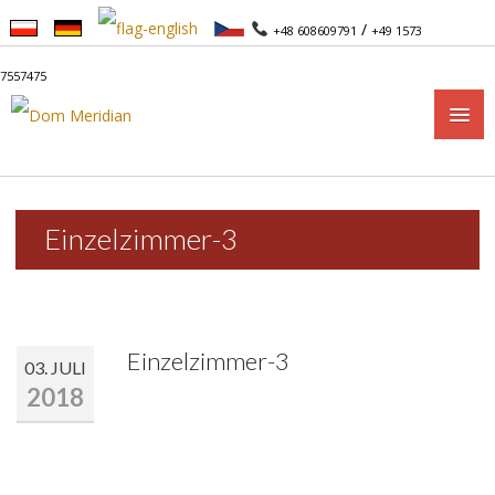
/
+48 608609791
+49 1573
7557475
START
Einzelzimmer-3
APARTAMENTY
APARTAMENTY 1-POKOJOWE
Einzelzimmer-3
APARTAMENTY 2-POKOJOWE
03. JULI
2018
CENNIK
CENNIK