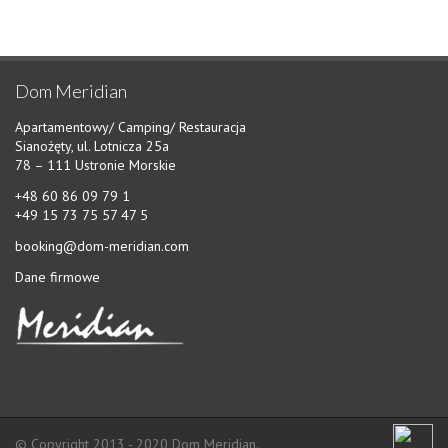
OFERTA
CAMPING
CAMPINGPLAN
Dom Meridian
ATRAKCJE
Apartamentowy/ Camping/ Restauracja
Sianożęty, ul. Lotnicza 25a
SERWIS
78 – 111 Ustronie Morskie
+48 60 86 09 79 1
GALERIA
+49 15 73 75 57 47 5
LOKALIZACJA
booking@dom-meridian.com
Dane firmowe
ZAPYTANIE O REZERWACJE
DANE FIRMOWE
KONTAKT
© Copyright 2013 - 2020 Dom Meridian.