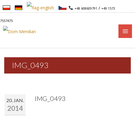
/
+48 608609791
+49 1573
7557475
START
IMG_0493
APARTAMENTY
APARTAMENTY 1-POKOJOWE
IMG_0493
APARTAMENTY 2-POKOJOWE
20. JAN.
2014
CENNIK
CENNIK