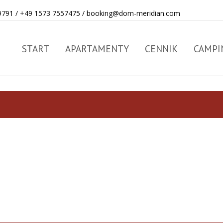
9791
/
+49 1573 7557475
/
booking@dom-meridian.com
START
APARTAMENTY
CENNIK
CAMPI